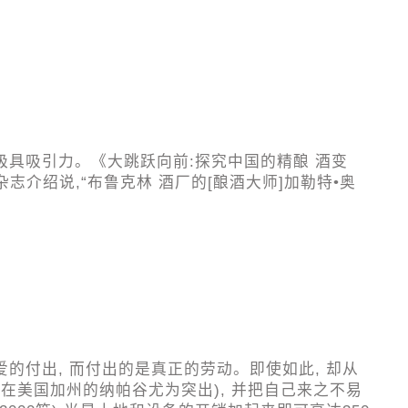
极具吸引力。《大跳跃向前:探究中国的精酿 酒变
杂志介绍说,“布鲁克林 酒厂的[酿酒大师]加勒特•奥
。
的付出, 而付出的是真正的劳动。即使如此, 却从
形在美国加州的纳帕谷尤为突出), 并把自己来之不易