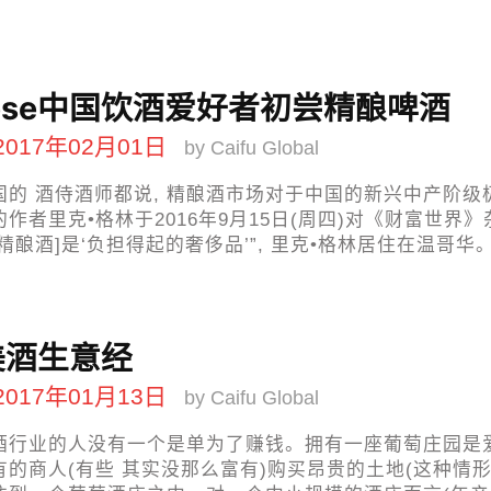
nese中国饮酒爱好者初尝精酿啤酒
2017年02月01日
by Caifu Global
国的 酒侍酒师都说, 精酿酒市场对于中国的新兴中产阶级
作者里克•格林于2016年9月15日(周四)对《财富世界》
精酿酒]是‘负担得起的奢侈品’”, 里克•格林居住在温哥华
美酒生意经
2017年01月13日
by Caifu Global
酒行业的人没有一个是单为了赚钱。拥有一座葡萄庄园是爱
有的商人(有些 其实没那么富有)购买昂贵的土地(这种情