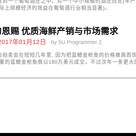
注到一个葡萄酒庄之中。对一个中小规模的酒庄而言(年产20
实际上规模经济的效益在葡萄酒行业相当显著)。
的恩赐
优质海鲜产销与市场需求
2017年01月12日
by 5U Programmer 2
拍卖会在短短几年里, 因为把蓝鳍金枪鱼的价格推高而饱受诟
斤)重的蓝鳍金枪鱼竟以180万美元成交。不过次年一条更