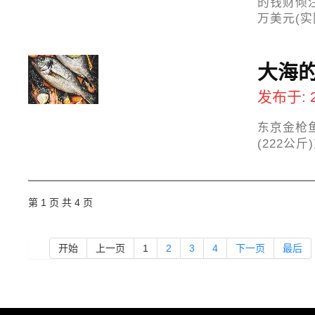
的钱财倾
万美元(
大海
发布于: 
东京金枪鱼
(222公
第 1 页 共 4 页
开始
上一页
1
2
3
4
下一页
最后