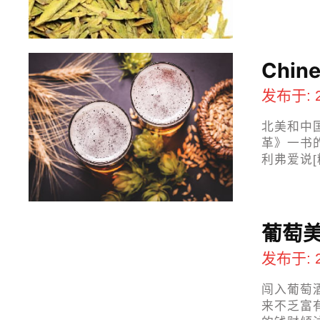
Chi
发布于: 
北美和中
革》一书的
利弗爱说[
葡萄
发布于: 
闯入葡萄
来不乏富