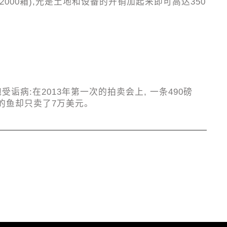
00箱),光是土地和设备的开销加起来即可高达350
病:在2013年第一次的拍卖会上, 一条490磅
大的鱼却只卖了7万美元。